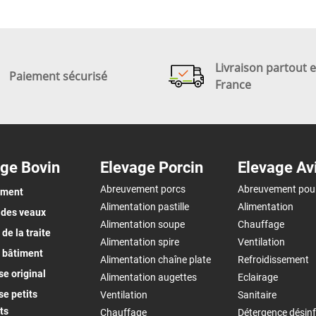
Livraison partout 
Paiement sécurisé
France
ge Bovin
Elevage Porcin
Elevage Av
Abreuvement porcs
Abreuvement pou
ement
Alimentation pastille
Alimentation
 des veaux
Alimentation soupe
Chauffage
de la traite
Alimentation spire
Ventilation
 bâtiment
Alimentation chaîne plate
Refroidissement
e original
Alimentation augettes
Eclairage
e petits
Ventilation
Sanitaire
ts
Chauffage
Détergence désinf