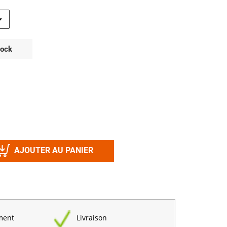
Désinfectant
Produits Printalys
nes
Trempage salle
tock
Sanitaire élevage
Traitement de l'eau
Equarrissage
Aliment élevage
AJOUTER AU PANIER
Détergent
Désinfectant
ment
Livraison