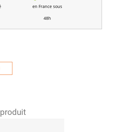
é
en France sous
48h
S
 produit