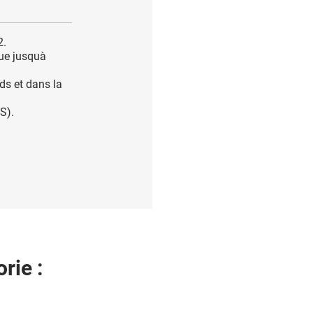
2.
ue jusquà
ds et dans la
S).
rie :