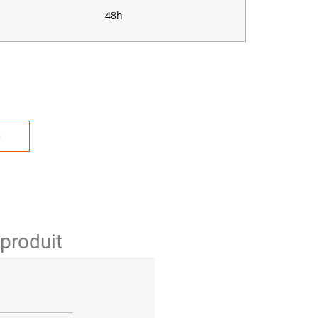
48h
S
 produit