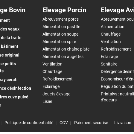
ge Bovin
Elevage Porcin
Elevage Av
Abreuvement porcs
Abreuvement pou
ement
Alimentation pastille
Alimentation
 des veaux
Alimentation soupe
Chauffage
de la traite
Alimentation spire
Ventilation
 bâtiment
Alimentation chaîne plate
Refroidissement
e original
Alimentation augettes
Eclairage
e petits
Ventilation
Sanitaire
ts
Chauffage
Détergence désinf
Refroidissement
Economiseur d'én
ay cerati
Eclairage
Régulation du bâ
nce désinfection
Jouets élevage
Printalys : neutral
ires cuve pulvé
d'odeurs
Lisier
2
Politique de confidentialité
CGV
Paiement sécurisé
Livraison