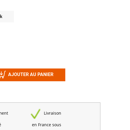
Désinfectant
Produits Printalys
nes
ck
Trempage salle
Sanitaire élevage
Traitement de l'eau
Equarrissage
Aliment élevage
AJOUTER AU PANIER
Détergent
Désinfectant
ment
Livraison
é
en France sous