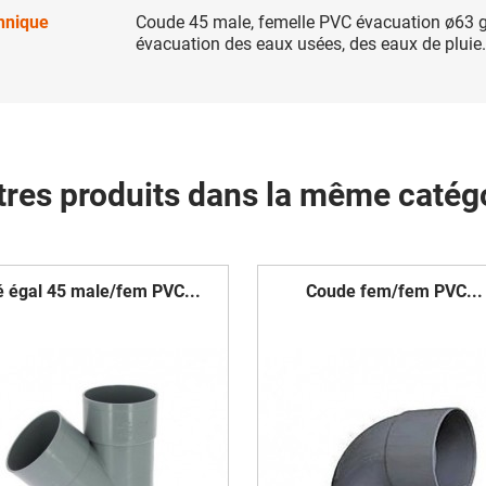
chnique
Coude 45 male, femelle PVC évacuation ø63 gri
évacuation des eaux usées, des eaux de pluie.
tres produits dans la même catégo
é égal 45 male/fem PVC...
Coude fem/fem PVC...