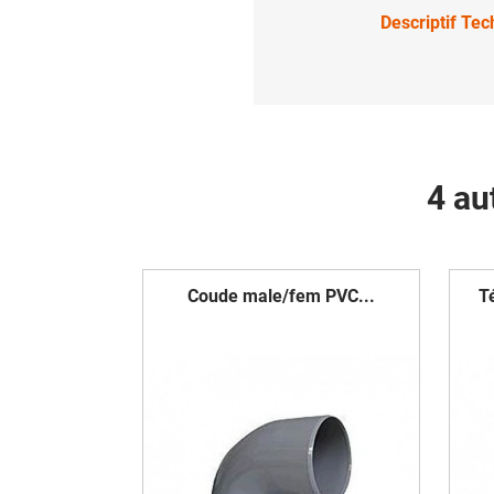
Descriptif Te
4 au
Coude male/fem PVC...
T