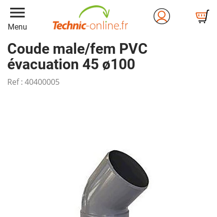
menu
Menu
Coude male/fem PVC
évacuation 45 ø100
Ref :
40400005