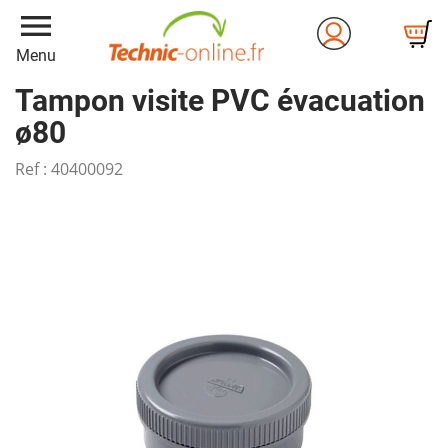
menu
Menu
Tampon visite PVC évacuation
ø80
Ref :
40400092