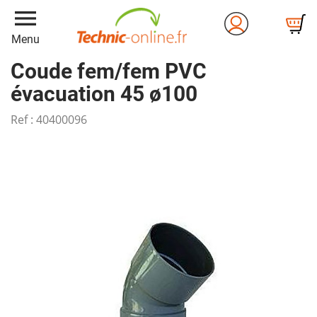
menu
Menu
Coude fem/fem PVC
évacuation 45 ø100
Ref :
40400096