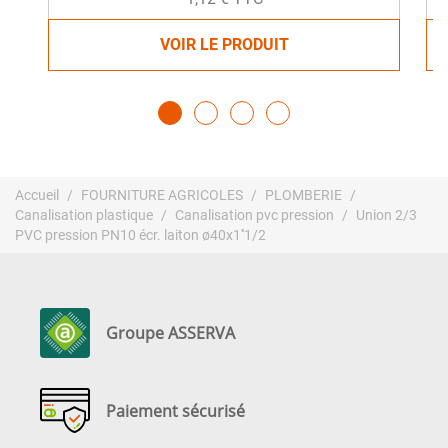
VOIR LE PRODUIT
Accueil
FOURNITURE AGRICOLES
PLOMBERIE
Canalisation plastique
Canalisation pvc pression
Union 2/3
PVC pression PN10 écr. laiton ø40x1''1/2
Groupe ASSERVA
Paiement sécurisé