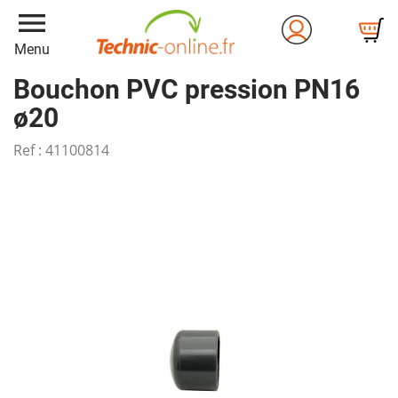
menu
Menu
Bouchon PVC pression PN16
ø20
Ref :
41100814