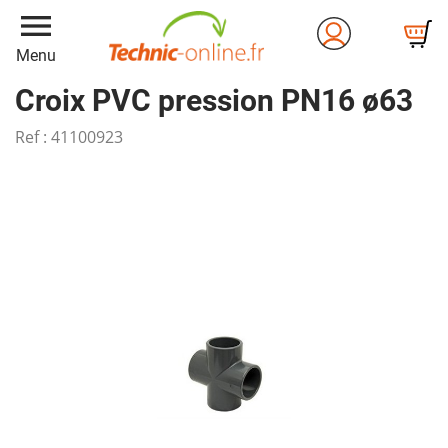
menu
Menu
Croix PVC pression PN16 ø63
Ref :
41100923