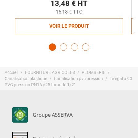
13,48 € HT
16,18 € TTC
VOIR LE PRODUIT
Accueil
FOURNITURE AGRICOLES
PLOMBERIE
Canalisation plastique
Canalisation pvc pression
Té égal à 90
PVC pression PN16 ø25 taraudé 1/2''
Groupe ASSERVA