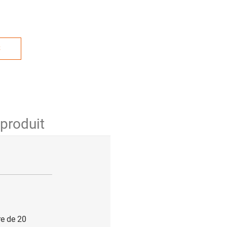
S
 produit
re de 20