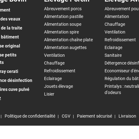
Abreuvement porcs
Abreuvement pou
ement
Alimentation pastille
Alimentation
 des veaux
Alimentation soupe
Chauffage
de la traite
Alimentation spire
Ventilation
 bâtiment
Alimentation chaîne plate
Refroidissement
e original
Alimentation augettes
Eclairage
e petits
Ventilation
Sanitaire
ts
Chauffage
Détergence désinf
Refroidissement
Economiseur d'én
ay cerati
Eclairage
Régulation du bâ
nce désinfection
Jouets élevage
Printalys : neutral
ires cuve pulvé
d'odeurs
Lisier
2
Politique de confidentialité
CGV
Paiement sécurisé
Livraison