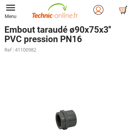
menu
Menu
Embout taraudé ø90x75x3''
PVC pression PN16
Ref :
41100982