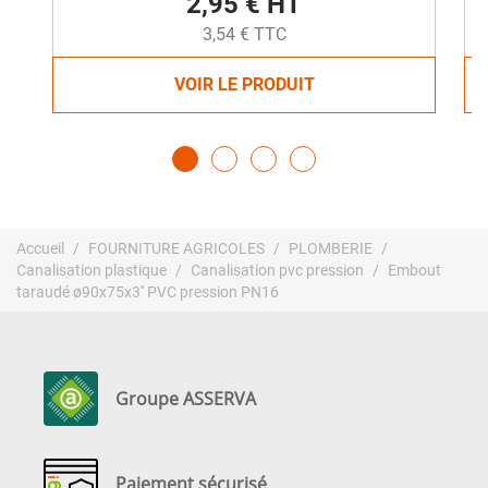
2,95 € HT
3,54 € TTC
VOIR LE PRODUIT
Accueil
FOURNITURE AGRICOLES
PLOMBERIE
Canalisation plastique
Canalisation pvc pression
Embout
taraudé ø90x75x3'' PVC pression PN16
Groupe ASSERVA
Paiement sécurisé