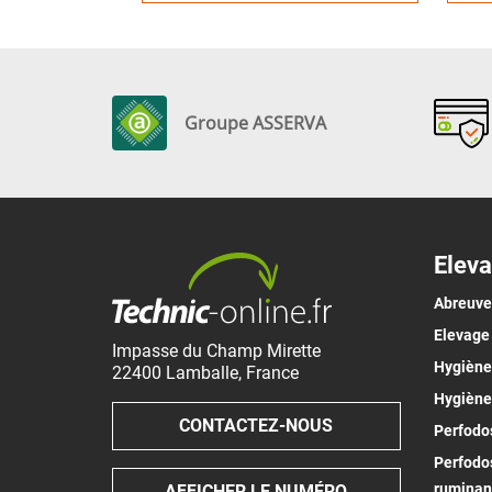
Groupe ASSERVA
Eleva
Abreuv
Elevage
Impasse du Champ Mirette
Hygiène 
22400
Lamballe
,
France
Hygiène
CONTACTEZ-NOUS
Perfodos
Perfodos
ruminan
AFFICHER LE NUMÉRO