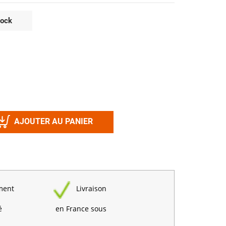
Désinfectant
Produits Printalys
nes
tock
Trempage salle
Sanitaire élevage
Traitement de l'eau
Equarrissage
Aliment élevage
AJOUTER AU PANIER
Détergent
Désinfectant
ment
Livraison
é
en France sous