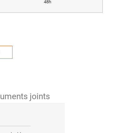
48h
S
uments joints