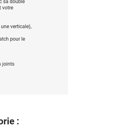
c sa double
 votre
une verticale),
atch pour le
 joints
rie :