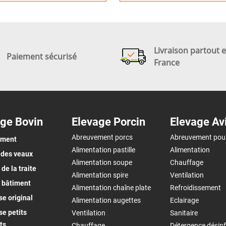
Livraison partout 
Paiement sécurisé
France
ge Bovin
Elevage Porcin
Elevage Av
Abreuvement porcs
Abreuvement pou
ement
Alimentation pastille
Alimentation
 des veaux
Alimentation soupe
Chauffage
de la traite
Alimentation spire
Ventilation
 bâtiment
Alimentation chaîne plate
Refroidissement
e original
Alimentation augettes
Eclairage
e petits
Ventilation
Sanitaire
ts
Chauffage
Détergence désinf