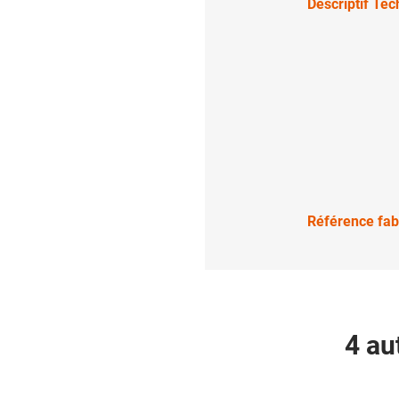
Descriptif Te
Référence fab
4 au