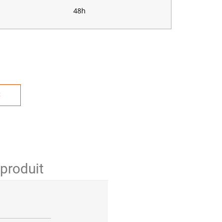
48h
S
 produit