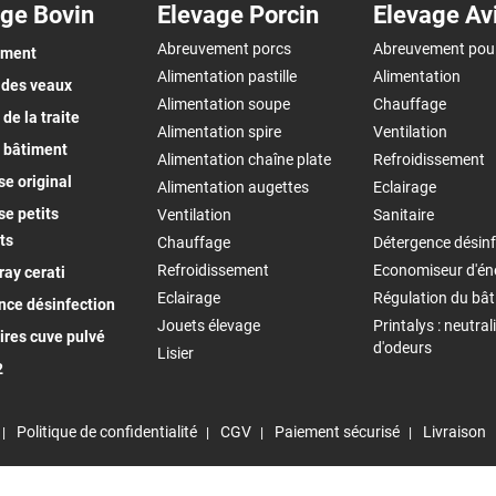
ge Bovin
Elevage Porcin
Elevage Av
Abreuvement porcs
Abreuvement pou
ement
Alimentation pastille
Alimentation
 des veaux
Alimentation soupe
Chauffage
de la traite
Alimentation spire
Ventilation
 bâtiment
Alimentation chaîne plate
Refroidissement
e original
Alimentation augettes
Eclairage
e petits
Ventilation
Sanitaire
ts
Chauffage
Détergence désinf
Refroidissement
Economiseur d'én
ay cerati
Eclairage
Régulation du bâ
nce désinfection
Jouets élevage
Printalys : neutral
ires cuve pulvé
d'odeurs
Lisier
2
Politique de confidentialité
CGV
Paiement sécurisé
Livraison