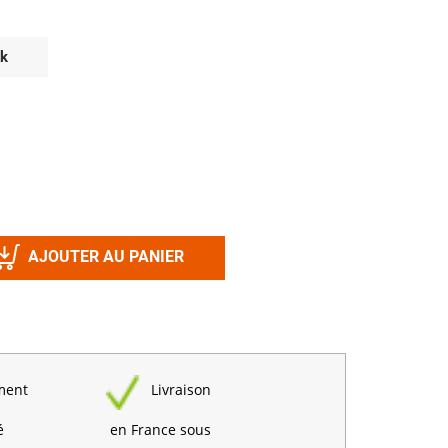
Désinfectant
Produits Printalys
nes
ck
Trempage salle
Sanitaire élevage
Traitement de l'eau
Equarrissage
Aliment élevage
AJOUTER AU PANIER
Détergent
Désinfectant
ment
Livraison
é
en France sous