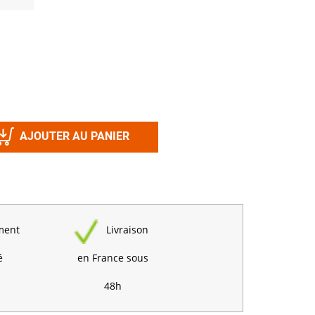
Désinfectant
Produits Printalys
nes
Trempage salle
Sanitaire élevage
Traitement de l'eau
Equarrissage
AJOUTER AU PANIER
Aliment élevage
ment
Livraison
Détergent
Désinfectant
é
en France sous
48h