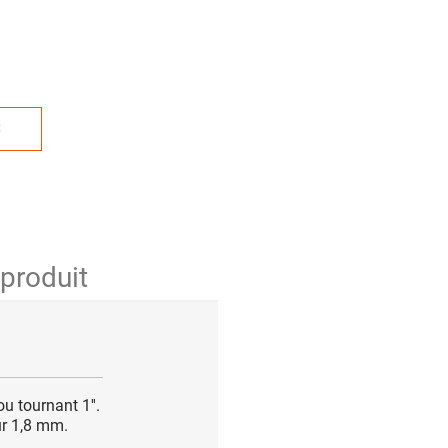
S
 produit
u tournant 1''.
ur 1,8 mm.