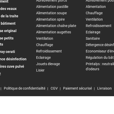
Abreuvement porcs
Abreuvement pou
ement
Alimentation pastille
Alimentation
 des veaux
Alimentation soupe
Chauffage
de la traite
Alimentation spire
Ventilation
 bâtiment
Alimentation chaîne plate
Refroidissement
e original
Alimentation augettes
Eclairage
e petits
Ventilation
Sanitaire
ts
Chauffage
Détergence désinf
Refroidissement
Economiseur d'én
ay cerati
Eclairage
Régulation du bâ
nce désinfection
Jouets élevage
Printalys : neutral
ires cuve pulvé
d'odeurs
Lisier
2
Politique de confidentialité
CGV
Paiement sécurisé
Livraison