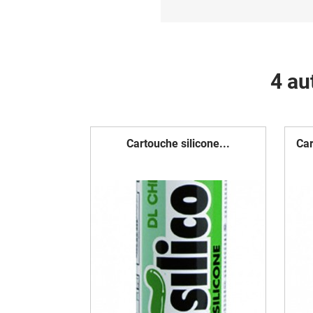
4 au
Cartouche silicone...
Car