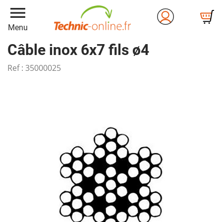
menu
Menu
Câble inox 6x7 fils ø4
Ref :
35000025