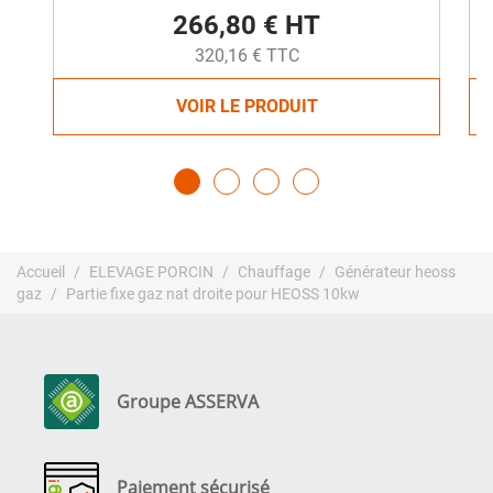
266,80 € HT
320,16 € TTC
VOIR LE PRODUIT
Accueil
ELEVAGE PORCIN
Chauffage
Générateur heoss
gaz
Partie fixe gaz nat droite pour HEOSS 10kw
Groupe ASSERVA
Paiement sécurisé