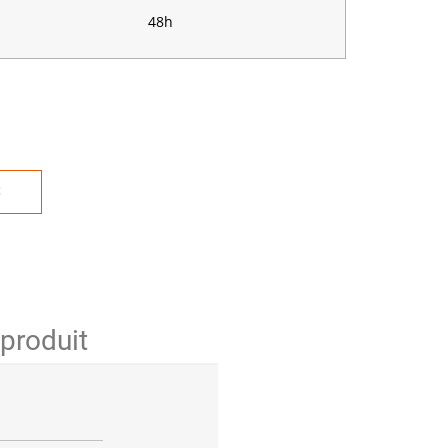
48h
S
 produit