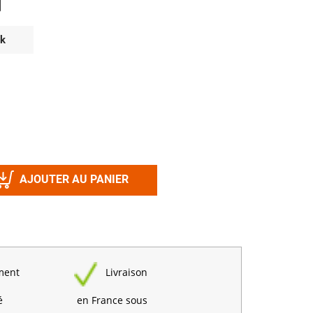
Désinfectant
Produits Printalys
nes
ck
Trempage salle
Sanitaire élevage
Traitement de l'eau
Equarrissage
Aliment élevage
AJOUTER AU PANIER
Détergent
Désinfectant
ment
Livraison
é
en France sous