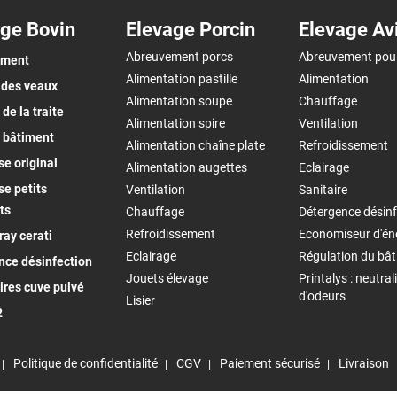
ge Bovin
Elevage Porcin
Elevage Av
Abreuvement porcs
Abreuvement pou
ement
Alimentation pastille
Alimentation
 des veaux
Alimentation soupe
Chauffage
de la traite
Alimentation spire
Ventilation
 bâtiment
Alimentation chaîne plate
Refroidissement
e original
Alimentation augettes
Eclairage
e petits
Ventilation
Sanitaire
ts
Chauffage
Détergence désinf
Refroidissement
Economiseur d'én
ay cerati
Eclairage
Régulation du bâ
nce désinfection
Jouets élevage
Printalys : neutral
ires cuve pulvé
d'odeurs
Lisier
2
Politique de confidentialité
CGV
Paiement sécurisé
Livraison