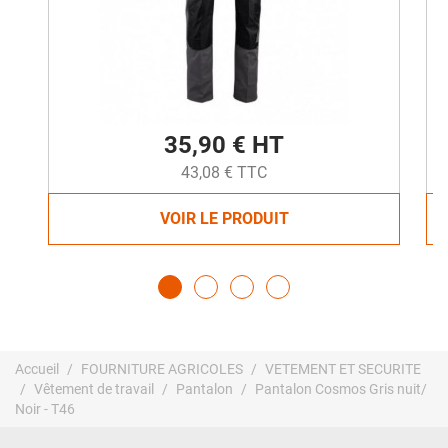
35,90 € HT
43,08 € TTC
VOIR LE PRODUIT
Accueil
FOURNITURE AGRICOLES
VETEMENT ET SECURITE
Vêtement de travail
Pantalon
Pantalon Cosmos Gris nuit/
Noir - T46