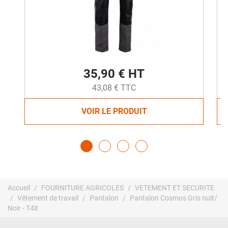
35,90 € HT
43,08 € TTC
VOIR LE PRODUIT
Accueil
FOURNITURE AGRICOLES
VETEMENT ET SECURITE
Vêtement de travail
Pantalon
Pantalon Cosmos Gris nuit/
Noir - T48