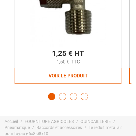
1,25 € HT
1,50 € TTC
VOIR LE PRODUIT
Accueil
FOURNITURE AGRICOLES
QUINCAILLERIE
Pneumatique
Raccords et accessoires
Té réduit métal air
pour tuyau ø6x8 ø8x10