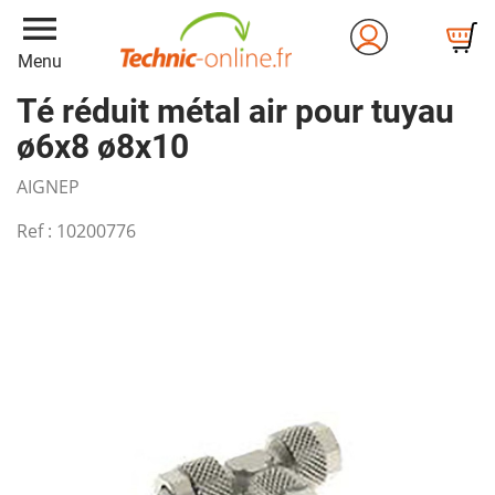
menu
Menu
Té réduit métal air pour tuyau
ø6x8 ø8x10
AIGNEP
Ref :
10200776