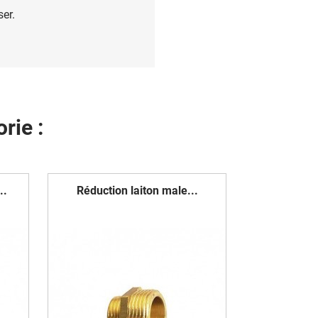
ser.
rie :
..
Réduction laiton male...