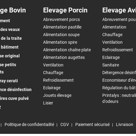
ge Bovin
Elevage Porcin
Elevage Av
Abreuvement porcs
Abreuvement pou
ement
Alimentation pastille
Alimentation
 des veaux
Alimentation soupe
Chauffage
de la traite
Alimentation spire
Ventilation
 bâtiment
Alimentation chaîne plate
Refroidissement
e original
Alimentation augettes
Eclairage
e petits
Ventilation
Sanitaire
ts
Chauffage
Détergence désinf
Refroidissement
Economiseur d'én
ay cerati
Eclairage
Régulation du bâ
nce désinfection
Jouets élevage
Printalys : neutral
ires cuve pulvé
d'odeurs
Lisier
2
Politique de confidentialité
CGV
Paiement sécurisé
Livraison