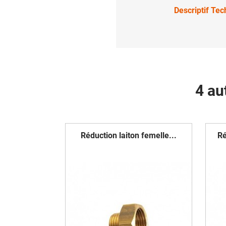
Descriptif Te
4 au
Réduction laiton femelle...
Ré