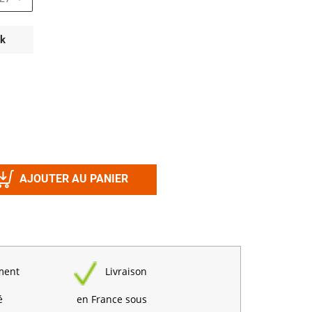
Désinfectant
Produits Printalys
nes
ck
Trempage salle
Sanitaire élevage
Traitement de l'eau
Equarrissage
Aliment élevage
AJOUTER AU PANIER
Détergent
Désinfectant
ment
Livraison
é
en France sous