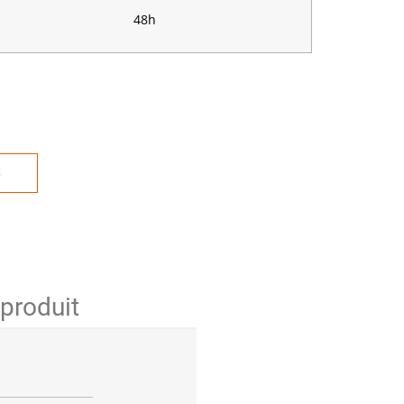
48h
S
 produit