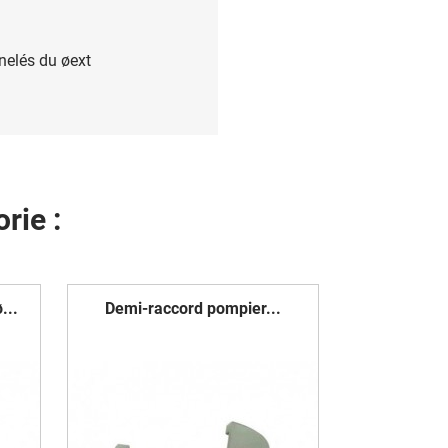
nelés du øext
rie :
...
Demi-raccord pompier...