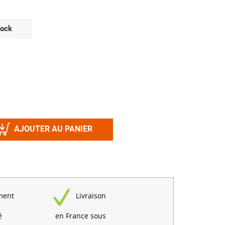
Désinfectant
Produits Printalys
nes
tock
Trempage salle
Sanitaire élevage
Traitement de l'eau
Equarrissage
Aliment élevage
AJOUTER AU PANIER
Détergent
Désinfectant
ment
Livraison
é
en France sous