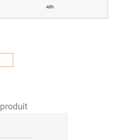
48h
S
 produit