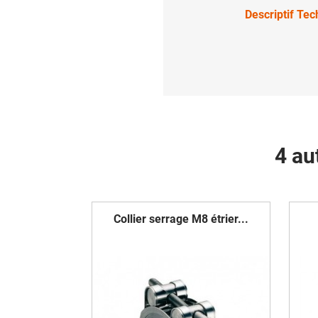
Descriptif Te
4 au
Collier serrage M8 étrier...