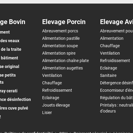
ge Bovin
Elevage Porcin
Elevage Av
Abreuvement porcs
Abreuvement pou
ement
Alimentation pastille
Alimentation
 des veaux
Alimentation soupe
Chauffage
de la traite
Alimentation spire
Ventilation
 bâtiment
Alimentation chaîne plate
Refroidissement
e original
Alimentation augettes
Eclairage
e petits
Ventilation
Sanitaire
ts
Chauffage
Détergence désinf
Refroidissement
Economiseur d'én
ay cerati
Eclairage
Régulation du bâ
nce désinfection
Jouets élevage
Printalys : neutral
ires cuve pulvé
d'odeurs
Lisier
2