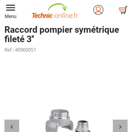
menu
Menu
Raccord pompier symétrique
fileté 3''
Ref :
40900051

