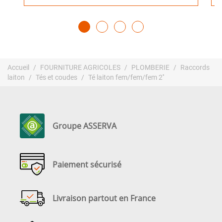
Accueil
FOURNITURE AGRICOLES
PLOMBERIE
Raccords
laiton
Tés et coudes
Té laiton fem/fem/fem 2''
Groupe ASSERVA
Paiement sécurisé
Livraison partout en France