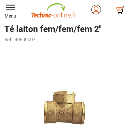
menu
Menu
Té laiton fem/fem/fem 2''
Ref :
40900007