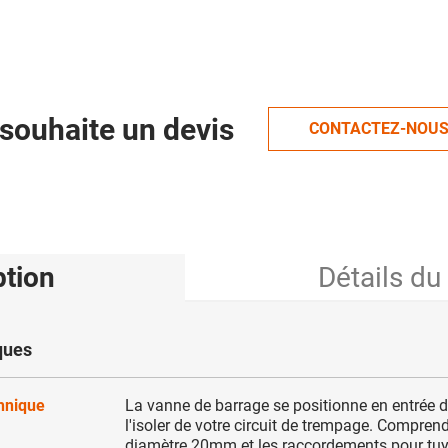
souhaite un devis
CONTACTEZ-NOU
ption
Détails du
ques
chnique
La vanne de barrage se positionne en entrée d
l'isoler de votre circuit de trempage. Compren
diamètre 20mm et les raccordements pour tu