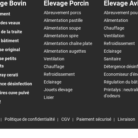
ge Bovin
Elevage Porcin
Elevage Av
Abreuvement porcs
Abreuvement pou
ement
Alimentation pastille
Alimentation
 des veaux
Alimentation soupe
Chauffage
de la traite
Alimentation spire
Ventilation
 bâtiment
Alimentation chaîne plate
Refroidissement
e original
Alimentation augettes
Eclairage
e petits
Ventilation
Sanitaire
ts
Chauffage
Détergence désinf
Refroidissement
Economiseur d'én
ay cerati
Eclairage
Régulation du bâ
nce désinfection
Jouets élevage
Printalys : neutral
ires cuve pulvé
d'odeurs
Lisier
2
Politique de confidentialité
CGV
Paiement sécurisé
Livraison