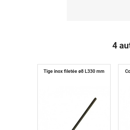
4 au
Tige inox filetée ø8 L330 mm
Co