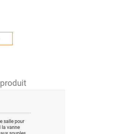
S
 produit
e salle pour
d la vanne
yaux souples