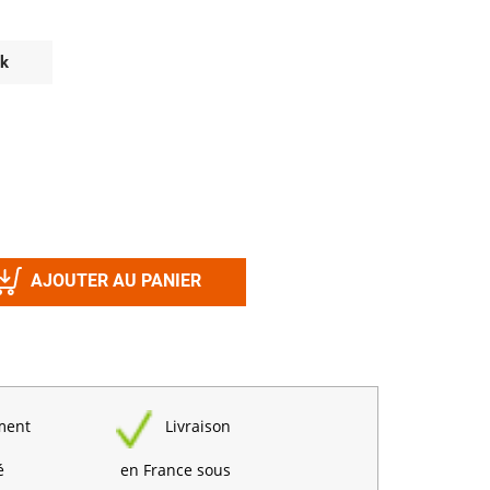
Désinfectant
Produits Printalys
nes
ck
Trempage salle
Sanitaire élevage
Traitement de l'eau
Equarrissage
Aliment élevage
AJOUTER AU PANIER
Détergent
Désinfectant
ment
Livraison
é
en France sous