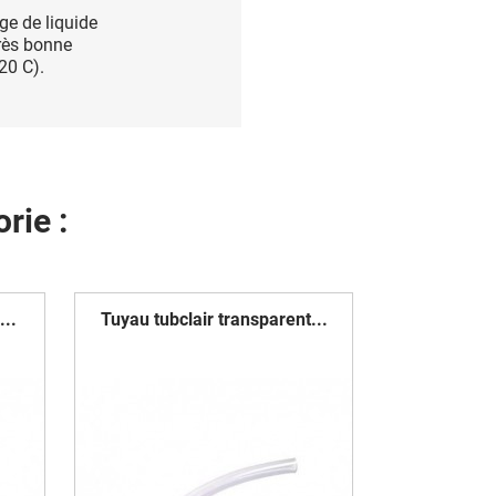
ge de liquide
Très bonne
20 C).
rie :
...
Tuyau tubclair transparent...