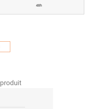
48h
S
 produit