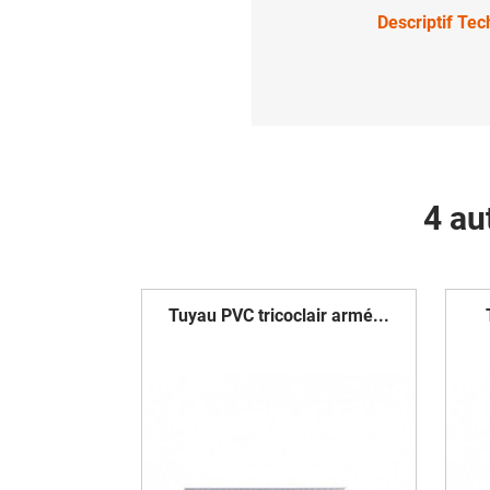
Descriptif Te
4 au
Tuyau PVC tricoclair armé...