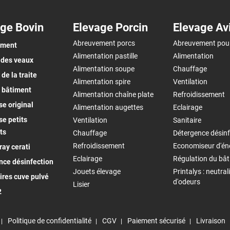
ge Bovin
Elevage Porcin
Elevage Av
Abreuvement porcs
Abreuvement pou
ement
Alimentation pastille
Alimentation
 des veaux
Alimentation soupe
Chauffage
de la traite
Alimentation spire
Ventilation
 bâtiment
Alimentation chaîne plate
Refroidissement
e original
Alimentation augettes
Eclairage
e petits
Ventilation
Sanitaire
ts
Chauffage
Détergence désinf
Refroidissement
Economiseur d'én
ay cerati
Eclairage
Régulation du bâ
nce désinfection
Jouets élevage
Printalys : neutral
ires cuve pulvé
d'odeurs
Lisier
2
Politique de confidentialité
CGV
Paiement sécurisé
Livraison