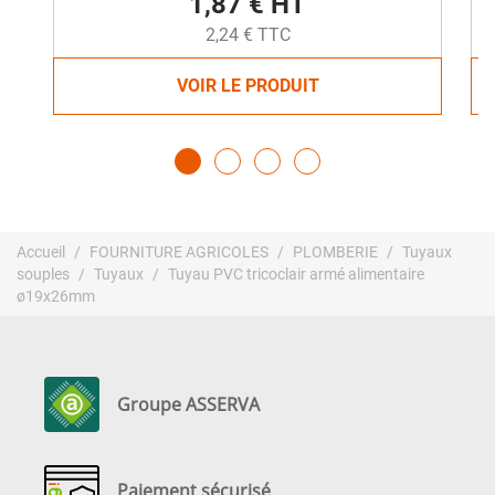
1,87 € HT
2,24 € TTC
VOIR LE PRODUIT
Accueil
FOURNITURE AGRICOLES
PLOMBERIE
Tuyaux
souples
Tuyaux
Tuyau PVC tricoclair armé alimentaire
ø19x26mm
Groupe ASSERVA
Paiement sécurisé