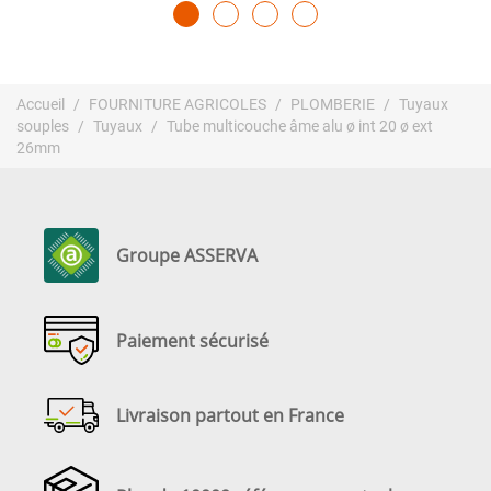
Accueil
FOURNITURE AGRICOLES
PLOMBERIE
Tuyaux
souples
Tuyaux
Tube multicouche âme alu ø int 20 ø ext
26mm
Groupe ASSERVA
Paiement sécurisé
Livraison partout en France