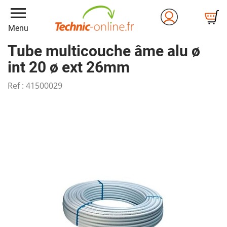
menu
Menu
Tube multicouche âme alu ø
int 20 ø ext 26mm
Ref :
41500029