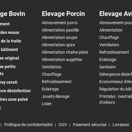
ge Bovin
Elevage Porcin
Elevage Av
Abreuvement porcs
Abreuvement pou
ement
Alimentation pastille
Alimentation
 des veaux
Alimentation soupe
Chauffage
de la traite
Alimentation spire
Ventilation
 bâtiment
Alimentation chaîne plate
Refroidissement
e original
Alimentation augettes
Eclairage
e petits
Ventilation
Sanitaire
ts
Chauffage
Détergence désinf
Refroidissement
Economiseur d'én
ay cerati
Eclairage
Régulation du bâ
nce désinfection
Jouets élevage
Printalys : neutral
ires cuve pulvé
d'odeurs
Lisier
2
Politique de confidentialité
CGV
Paiement sécurisé
Livraison