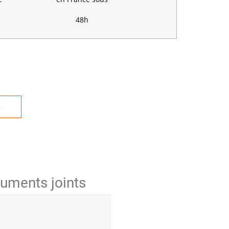
48h
S
uments joints