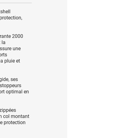
shell
protection,
rante 2000
 la
assure une
orts
a pluie et
gide, ses
c stoppeurs
ort optimal en
 zippées
on col montant
e protection