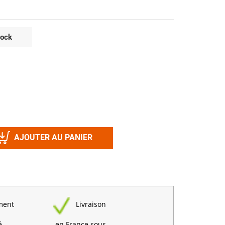
Désinfectant
Produits Printalys
nes
tock
Trempage salle
Sanitaire élevage
Traitement de l'eau
Equarrissage
Aliment élevage
AJOUTER AU PANIER
Détergent
Désinfectant
ment
Livraison
é
en France sous