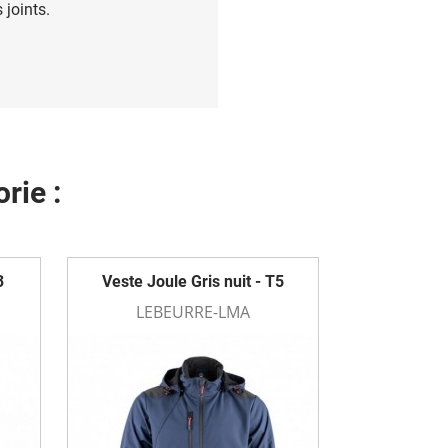
 joints.
rie :
3
Veste Joule Gris nuit - T5
LEBEURRE-LMA