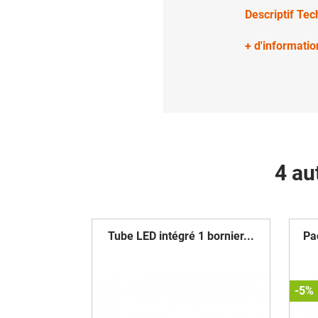
Descriptif Te
+ d'informatio
4 au
Tube LED intégré 1 bornier...
Pa
-5%