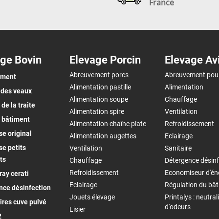
France
ge Bovin
Elevage Porcin
Elevage Av
Abreuvement porcs
Abreuvement pou
ement
Alimentation pastille
Alimentation
 des veaux
Alimentation soupe
Chauffage
de la traite
Alimentation spire
Ventilation
 bâtiment
Alimentation chaîne plate
Refroidissement
e original
Alimentation augettes
Eclairage
e petits
Ventilation
Sanitaire
ts
Chauffage
Détergence désinf
Refroidissement
Economiseur d'én
ay cerati
Eclairage
Régulation du bâ
nce désinfection
Jouets élevage
Printalys : neutral
ires cuve pulvé
d'odeurs
Lisier
2