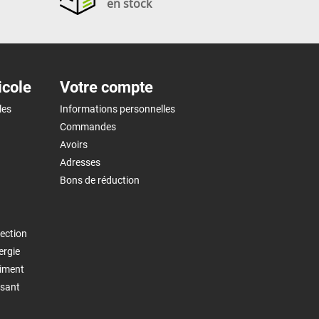
en stock
icole
Votre compte
les
Informations personnelles
Commandes
Avoirs
Adresses
Bons de réduction
ection
ergie
timent
isant