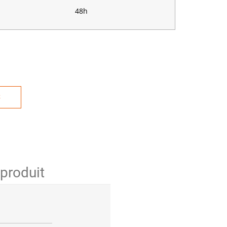
48h
S
 produit