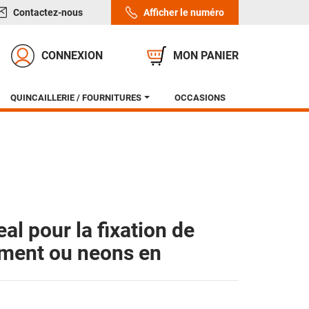
Contactez-nous
Afficher le numéro
CONNEXION
MON PANIER
QUINCAILLERIE / FOURNITURES
OCCASIONS
Pompes lisier
Sanitaire élevage
Trappe entrée air
Mélangeurs lisier
Traitement de l'eau
Motoréducteur
Sanitaire élevage
Combinaison
Chariots lisier
Ouverture pneumatique fenêtres
Traitement de l'eau
Pantalon
al pour la fixation de
Accessoires lisier
Détergent
Equarrissage
Body warmers
ement ou neons en
Désinfectant
Veste
Printalys classic
Vetement de pluie
Détergent
Printalys premium