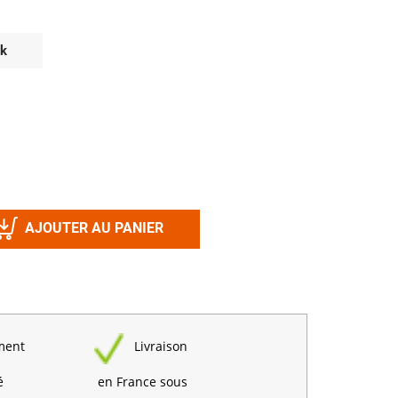
Désinfectant
Produits Printalys
nes
ck
Trempage salle
Sanitaire élevage
Traitement de l'eau
Equarrissage
Aliment élevage
AJOUTER AU PANIER
Détergent
Désinfectant
ment
Livraison
é
en France sous