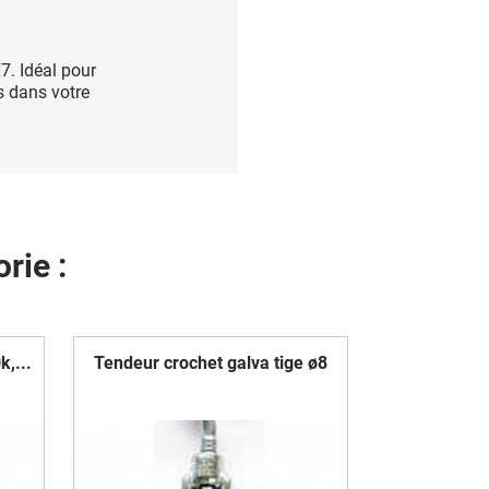
7. Idéal pour
s dans votre
rie :
,...
Tendeur crochet galva tige ø8