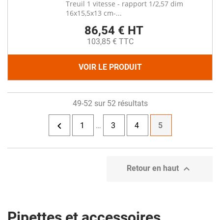
Treuil 1 vitesse - rapport 1/2,57 dim
16x15,5x13 cm-...
86,54 € HT
103,85 € TTC
VOIR LE PRODUIT
49-52 sur 52 résultats

1
…
3
4
5

Retour en haut
Pipettes et accessoires