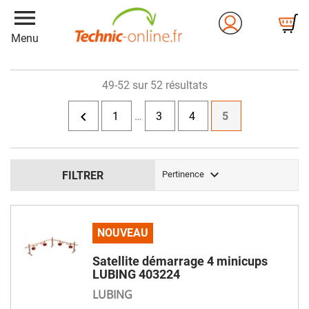
menu
Menu
49-52 sur 52 résultats

1
…
3
4
5

FILTRER
Pertinence
NOUVEAU
Satellite démarrage 4 minicups
LUBING 403224
LUBING