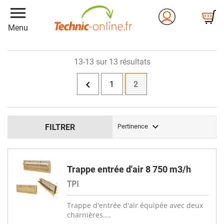
menu
Menu
13-13 sur 13 résultats

1
2

FILTRER
Pertinence
Trappe entrée d'air 8 750 m3/h
TPI
Trappe d'entrée d'air équipée avec deux
charnières....