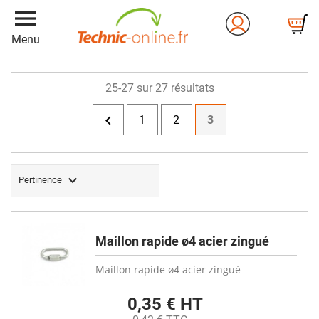
menu
Menu
25-27 sur 27 résultats

1
2
3

Pertinence
Maillon rapide ø4 acier zingué
Maillon rapide ø4 acier zingué
0,35 € HT