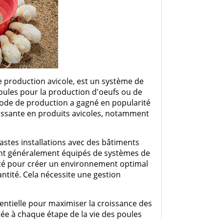
Désinfectant
Produits Printalys
nes
Trempage salle
Sanitaire élevage
Traitement de l'eau
e production avicole, est un système de
Equarrissage
oules pour la production d'oeufs ou de
hode de production a gagné en popularité
Aliment élevage
issante en produits avicoles, notamment
astes installations avec des bâtiments
ont généralement équipés de systèmes de
Détergent
dité pour créer un environnement optimal
ntité. Cela nécessite une gestion
Désinfectant
entielle pour maximiser la croissance des
tée à chaque étape de la vie des poules