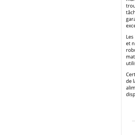
tro
tâc
gara
exce
Les
et n
rob
mat
util
Cer
de l
ali
disp