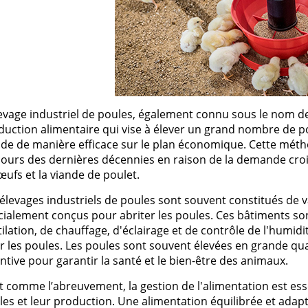
es
Compresseurs
Ventilateur cheminée
t coudes
Electrodistributeurs et électrovan
escent
Ventilation céréale
es
rds
Vérins et accessoires
Ouverture fenêtre
 de distribution
 anti-retour
Raccords et accessoires
isation diamètre 50
isation diamètre 63
Cooling plastique
levage industriel de poules, également connu sous le nom d
x
 membrane carrée
Brumisation
duction alimentaire qui vise à élever un grand nombre de p
ge
nde de manière efficace sur le plan économique. Cette mét
ne à soupe
Cooling inox
cours des dernières décennies en raison de la demande cro
Panneaux cooling
œufs et la viande de poulet.
 élevages industriels de poules sont souvent constitués de v
cialement conçus pour abriter les poules. Ces bâtiments s
tilation, de chauffage, d'éclairage et de contrôle de l'humi
r les poules. Les poules sont souvent élevées en grande qua
ntive pour garantir la santé et le bien-être des animaux.
t comme l’abreuvement, la gestion de l'alimentation est ess
les et leur production. Une alimentation équilibrée et adap