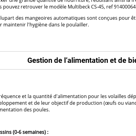
cker une grande quantité de nourriture, réduisant ainsi la f
s pouvez retrouver le modèle Multibeck CS-45, ref 91400064
plupart des mangeoires automatiques sont conçues pour être 
 maintenir l'hygiène dans le poulailler.
Gestion de l’alimentation et de b
réquence et la quantité d'alimentation pour les volailles dé
eloppement et de leur objectif de production (œufs ou viand
imentation des poules.
ssins (0-6 semaines) :