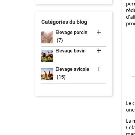
per
rédu
d'al
Catégories du blog
prod

Elevage porcin
(7)

Elevage bovin

Elevage avicole
(15)
Le 
une 
La 
Cel
mang