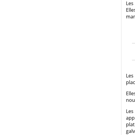
Les
Ell
mang
Les
pla
Ell
nou
Les
app
pla
galv