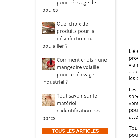
Promo
Relevage
Turbine extraction
Boîtards
Protection moteurs
Vann
pour l’élevage de
poules
Turbine brassage
Vis sans fin
Tés e
Fluor
Protection moteur
Pomp
Racco
Quel choix de
Brumisation
Cable RO2V
LED
Vannes
Clapet
produits pour la
Cooling plastique
Cable VVF
Canal
désinfection du
Cooling inox
Câbles spécifiques
poulailler ?
Canal
L'é
Local technique
Panneaux cooling
Tuyau
Vanne
pro
Comment choisir une
Zone production
Serra
via
Machi
mangeoire volaille
au 
pour un élevage
Fixation
les 
industriel ?
Passage de câble
Les
Connexion
Tout savoir sur le
spé
Appareillage
matériel
ven
pou
d’identification des
atte
porcs
Tou
TOUS LES ARTICLES
pou