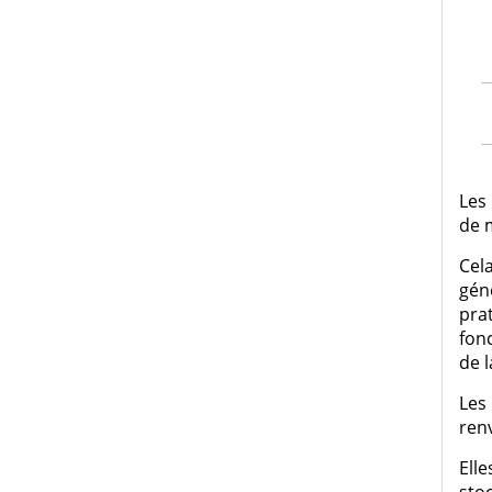
Les
de m
Cel
gén
pra
fonc
de l
Les
renv
Elle