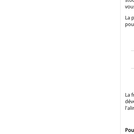
sto
vou
La 
pour
La f
dév
l'al
Pou