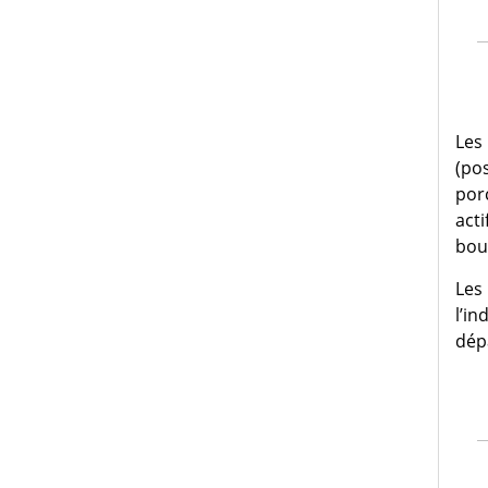
Les
(pos
porc
acti
bouc
Les 
l’in
dépa