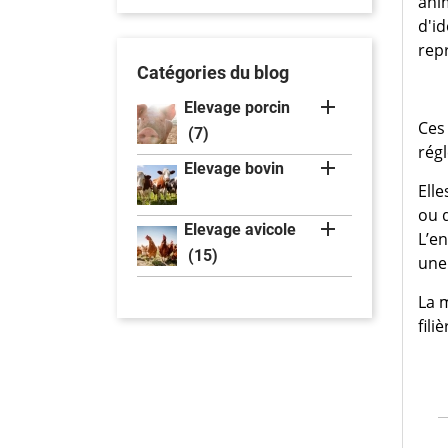
ani
d'id
repr
Catégories du blog

Elevage porcin
Ces
(7)
rég

Elevage bovin
Ell
ou d

Elevage avicole
L’e
(15)
une
La m
fili