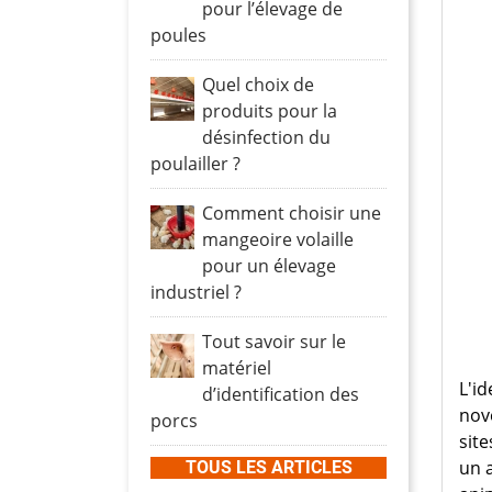
Promo
Relevage
Turbine extraction
Boîtards
Protection moteurs
Vann
pour l’élevage de
poules
Turbine brassage
Vis sans fin
Tés e
Fluor
Protection moteur
Pomp
Racco
Quel choix de
Brumisation
Cable RO2V
LED
Vannes
Clapet
produits pour la
Cooling plastique
Cable VVF
Canal
désinfection du
Cooling inox
Câbles spécifiques
poulailler ?
Canal
Local technique
Panneaux cooling
Tuyau
Vanne
Comment choisir une
Zone production
Serra
Machi
mangeoire volaille
pour un élevage
Fixation
industriel ?
Passage de câble
Connexion
Tout savoir sur le
Appareillage
matériel
L'id
d’identification des
nove
porcs
site
un a
TOUS LES ARTICLES