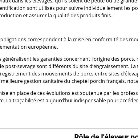
maux dans les élevages, qu'ils soient de petite ou de grande
entification sont utilisés pour suivre individuellement les po
oduction et assurer la qualité des produits finis.
 obligations correspondent à la mise en conformité des modal
lementation européenne.
es généralisent les garanties concernant l’origine des porcs
e post-sevrage sont différents du site d’engraissement. La 
nregistrement des mouvements de porcs entre sites d’élev
 meilleure gestion sanitaire du cheptel porcin français, not
ise en place de ces évolutions est soutenue par les professi
ère. La traçabilité est aujourd’hui indispensable pour accéd
Rôle de l’éleveur p