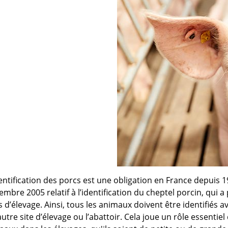
es
Compresseurs
Ventilateur cheminée
t coudes
Electrodistributeurs et électrovan
escent
Ventilation céréale
es
rds
Vérins et accessoires
Ouverture fenêtre
 de distribution
 anti-retour
Raccords et accessoires
isation diamètre 50
isation diamètre 63
Cooling plastique
x
 membrane carrée
Brumisation
ge
ne à soupe
Cooling inox
Panneaux cooling
entification des porcs est une obligation en France depuis 1
mbre 2005 relatif à l’identification du cheptel porcin, qui a 
s d’élevage. Ainsi, tous les animaux doivent être identifiés a
utre site d’élevage ou l’abattoir. Cela joue un rôle essentiel 