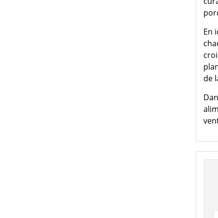
cura
por
En i
chaq
croi
plan
de l
Dan
ali
vent