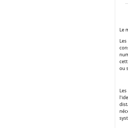
Le m
Les 
con
num
cet
ou 
Les
l'id
dist
néc
syst