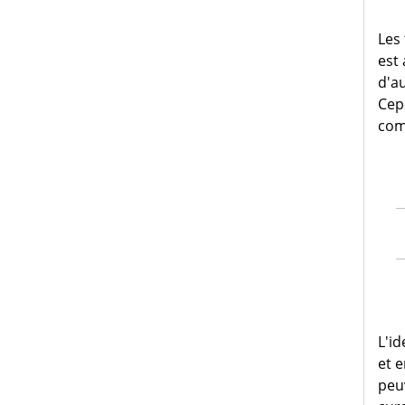
Les
est 
d'a
Cep
com
L'id
et 
peu