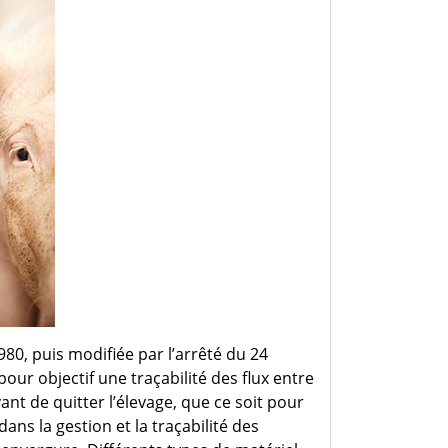
Désinfectant
Produits Printalys
nes
Trempage salle
Sanitaire élevage
Traitement de l'eau
Equarrissage
Aliment élevage
Détergent
980, puis modifiée par l’arrêté du 24
Désinfectant
pour objectif une traçabilité des flux entre
vant de quitter l’élevage, que ce soit pour
dans la gestion et la traçabilité des