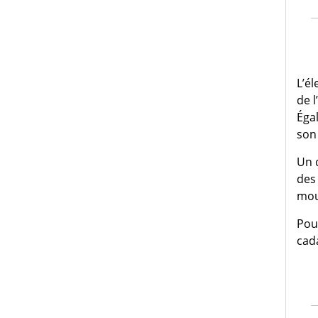
L’él
de l
Égal
son
Un 
des 
mou
Pou
cada