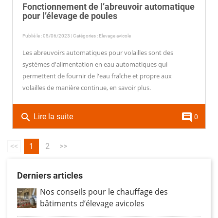
Fonctionnement de l’abreuvoir automatique
pour l’élevage de poules
Publié le : 05/06/2023 | Catégories :
Elevage avicole
Les abreuvoirs automatiques pour volailles sont des
systèmes d'alimentation en eau automatiques qui
permettent de fournir de l'eau fraîche et propre aux
volailles de manière continue, en savoir plus.
search
comment
Lire la suite
0
<<
1
2
>>
Derniers articles
Nos conseils pour le chauffage des
bâtiments d’élevage avicoles