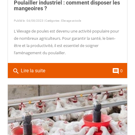
Poulailler industriel : comment disposer les
mangeoires ?
Publié le : 04/08/2023 | Catégories :
Elevage avicole
L'élevage de poules est devenu une activité populaire pour
de nombreux agriculteurs. Pour garantir la santé, le bien-
être et la productivité, il est essentiel de soigner
l’aménagement du poulailler.
search
comment
Lire la suite
0