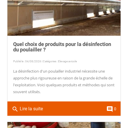
Quel choix de produits pour la désinfection
du poulailler ?
Publié le : 04/08/2026 | Catégories :
Elevage avicole
La désinfection d'un poulailler industriel nécessite une
approche plus rigoureuse en raison de la grande échelle de
l'exploitation. Voici quelques produits et méthodes qui sont
souvent utilisés.
search
comment
Lire la suite
0