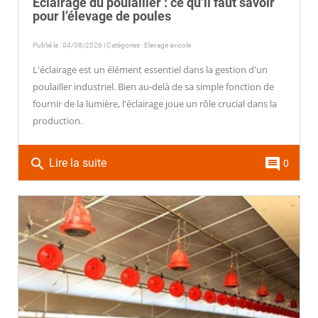
Éclairage du poulailler : ce qu’il faut savoir
pour l’élevage de poules
Publié le : 04/08/2026 | Catégories :
Elevage avicole
L'éclairage est un élément essentiel dans la gestion d'un
poulailler industriel. Bien au-delà de sa simple fonction de
fournir de la lumière, l'éclairage joue un rôle crucial dans la
production.
search
comment
Lire la suite
0