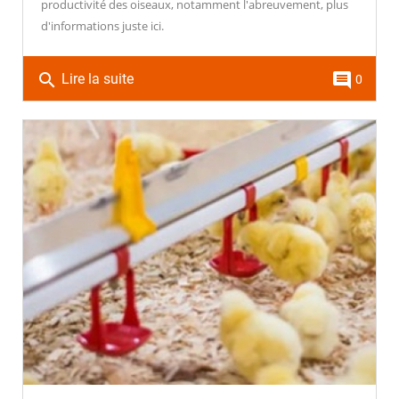
productivité des oiseaux, notamment l'abreuvement, plus
d'informations juste ici.
search
comment
Lire la suite
0