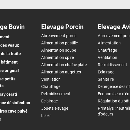
ge Bovin
Elevage Porcin
Elevage Av
Abreuvement porcs
Abreuvement pou
ement
Alimentation pastille
Alimentation
 des veaux
Alimentation soupe
Chauffage
de la traite
Alimentation spire
Ventilation
 bâtiment
Alimentation chaîne plate
Refroidissement
e original
Alimentation augettes
Eclairage
e petits
Ventilation
Sanitaire
ts
Chauffage
Détergence désinf
Refroidissement
Economiseur d'én
ay cerati
Eclairage
Régulation du bâ
nce désinfection
Jouets élevage
Printalys : neutral
ires cuve pulvé
d'odeurs
Lisier
2