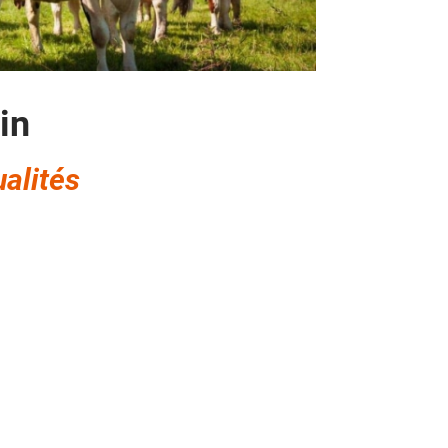
Désinfectant
Produits Printalys
nes
Trempage salle
in
Sanitaire élevage
Traitement de l'eau
alités
Equarrissage
Aliment élevage
Détergent
Désinfectant