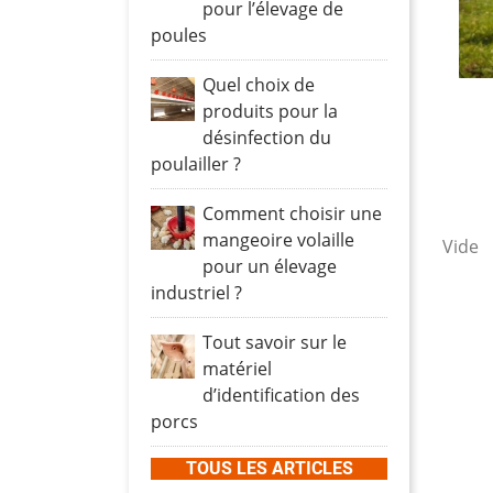
Promo
Relevage
Turbine extraction
Boîtards
Protection moteurs
Vann
pour l’élevage de
poules
Turbine brassage
Vis sans fin
Tés e
Fluor
Protection moteur
Pomp
Racco
Quel choix de
Brumisation
Cable RO2V
LED
Vannes
Clapet
produits pour la
Cooling plastique
Cable VVF
Canal
désinfection du
Cooling inox
Câbles spécifiques
poulailler ?
Canal
Local technique
Panneaux cooling
Tuyau
Vanne
Comment choisir une
Zone production
Serra
Machi
mangeoire volaille
Vide
pour un élevage
Fixation
industriel ?
Passage de câble
Connexion
Tout savoir sur le
Appareillage
matériel
d’identification des
porcs
TOUS LES ARTICLES