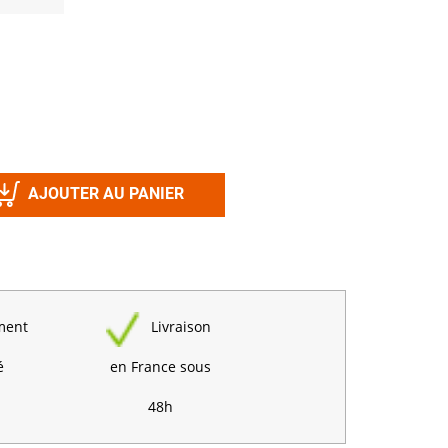
Désinfectant
Produits Printalys
nes
Trempage salle
Sanitaire élevage
Traitement de l'eau
Equarrissage
AJOUTER AU PANIER
Aliment élevage
ment
Livraison
Détergent
Désinfectant
é
en France sous
48h