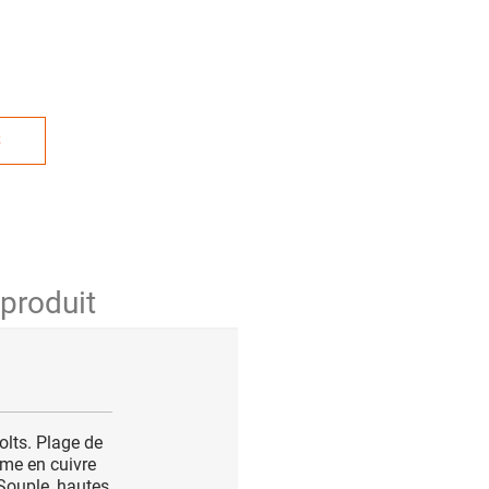
S
 produit
lts. Plage de
âme en cuivre
 Souple, hautes