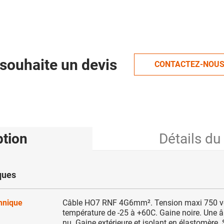
souhaite un devis
CONTACTEZ-NOU
ption
Détails du
ques
chnique
Câble HO7 RNF 4G6mm². Tension maxi 750 vo
température de -25 à +60C. Gaine noire. Une 
nu. Gaine extérieure et isolant en élastomère.