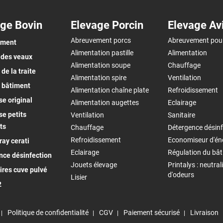
ge Bovin
Elevage Porcin
Elevage Av
Abreuvement porcs
Abreuvement pou
ement
Alimentation pastille
Alimentation
 des veaux
Alimentation soupe
Chauffage
de la traite
Alimentation spire
Ventilation
 bâtiment
Alimentation chaîne plate
Refroidissement
e original
Alimentation augettes
Eclairage
e petits
Ventilation
Sanitaire
ts
Chauffage
Détergence désinf
Refroidissement
Economiseur d'én
ay cerati
Eclairage
Régulation du bâ
nce désinfection
Jouets élevage
Printalys : neutral
ires cuve pulvé
d'odeurs
Lisier
2
Politique de confidentialité
CGV
Paiement sécurisé
Livraison