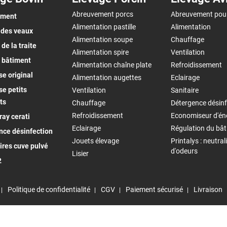
Abreuvement porcs
Abreuvement pou
ement
Alimentation pastille
Alimentation
 des veaux
Alimentation soupe
Chauffage
de la traite
Alimentation spire
Ventilation
 bâtiment
Alimentation chaîne plate
Refroidissement
e original
Alimentation augettes
Eclairage
e petits
Ventilation
Sanitaire
ts
Chauffage
Détergence désinf
Refroidissement
Economiseur d'én
ay cerati
Eclairage
Régulation du bâ
nce désinfection
Jouets élevage
Printalys : neutral
ires cuve pulvé
d'odeurs
Lisier
2
Politique de confidentialité
CGV
Paiement sécurisé
Livraison