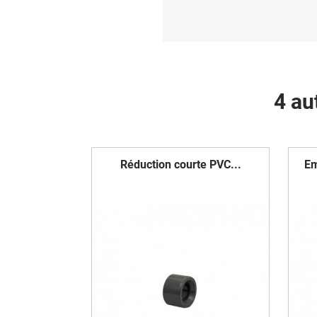
4 au
Réduction courte PVC...
Em