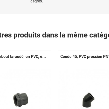
degrés.
tres produits dans la même catégo
bout taraudé, en PVC, ø...
Coude 45, PVC pression PN1