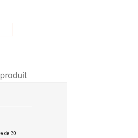
S
 produit
re de 20