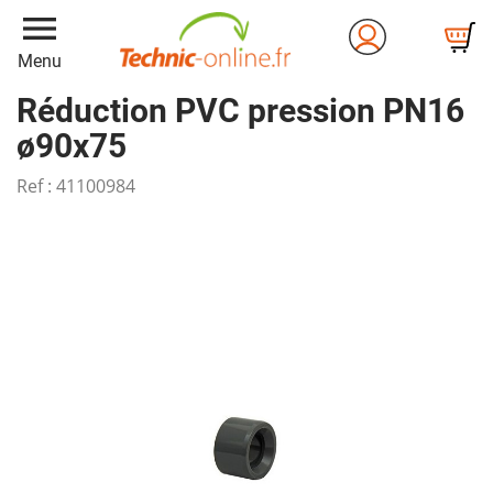
menu
Menu
Réduction PVC pression PN16
ø90x75
Ref :
41100984