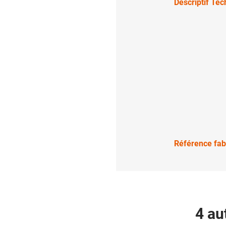
Descriptif Te
Référence fab
4 au