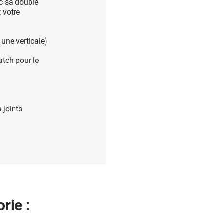
c sa double
 votre
 une verticale)
atch pour le
 joints
rie :