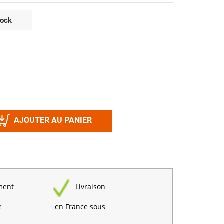
Désinfectant
Produits Printalys
nes
tock
Trempage salle
Sanitaire élevage
Traitement de l'eau
Equarrissage
Aliment élevage
AJOUTER AU PANIER
Détergent
Désinfectant
ment
Livraison
é
en France sous