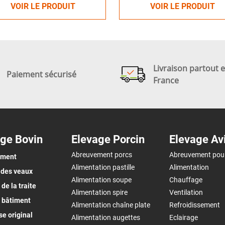
VOIR LE PRODUIT
VOIR LE PRODUIT
Livraison partout 
Paiement sécurisé
France
ge Bovin
Elevage Porcin
Elevage Av
Abreuvement porcs
Abreuvement pou
ement
Alimentation pastille
Alimentation
 des veaux
Alimentation soupe
Chauffage
de la traite
Alimentation spire
Ventilation
 bâtiment
Alimentation chaîne plate
Refroidissement
e original
Alimentation augettes
Eclairage