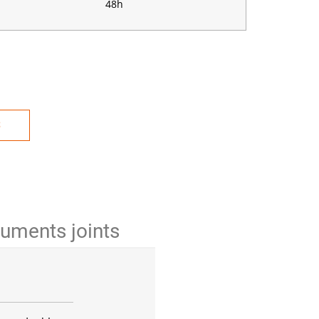
48h
S
uments joints