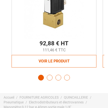
92,88 € HT
111,46 € TTC
VOIR LE PRODUIT
Accueil
FOURNITURE AGRICOLES
QUINCAILLERIE
Pneumatique
Electrodistributeurs et électrovannes
Manomètre 0-12 bar ø 40mm sortie male 1/8''