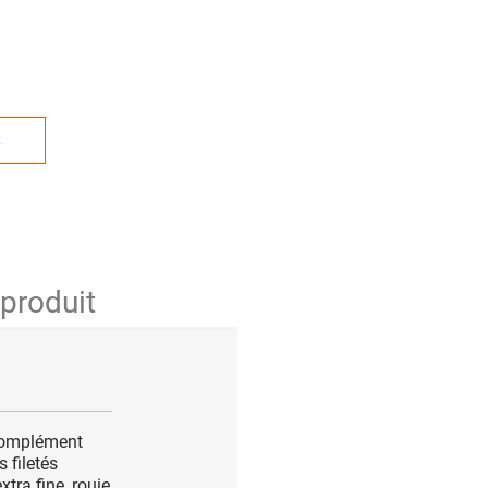
S
 produit
 Complément
 filetés
tra fine, rouie