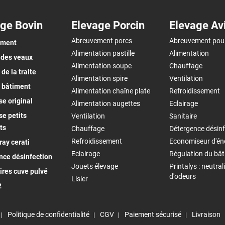
ge Bovin
Elevage Porcin
Elevage Av
Abreuvement porcs
Abreuvement pou
ement
Alimentation pastille
Alimentation
 des veaux
Alimentation soupe
Chauffage
de la traite
Alimentation spire
Ventilation
 bâtiment
Alimentation chaîne plate
Refroidissement
e original
Alimentation augettes
Eclairage
e petits
Ventilation
Sanitaire
ts
Chauffage
Détergence désinf
Refroidissement
Economiseur d'én
ay cerati
Eclairage
Régulation du bâ
nce désinfection
Jouets élevage
Printalys : neutral
ires cuve pulvé
d'odeurs
Lisier
2
Politique de confidentialité
CGV
Paiement sécurisé
Livraison