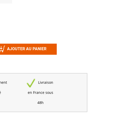
Désinfectant
Produits Printalys
nes
Trempage salle
Sanitaire élevage
Traitement de l'eau
Equarrissage
AJOUTER AU PANIER
Aliment élevage
ment
Livraison
Détergent
Désinfectant
é
en France sous
48h