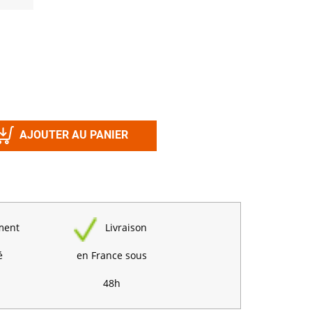
Désinfectant
Produits Printalys
nes
Trempage salle
Sanitaire élevage
Traitement de l'eau
Equarrissage
AJOUTER AU PANIER
Aliment élevage
ment
Livraison
Détergent
Désinfectant
é
en France sous
48h