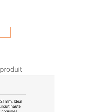
S
 produit
 ø21mm. Idéal
ircuit haute
x coquilles