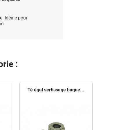
e. Idéale pour
rc.
rie :
Té égal sertissage bague...