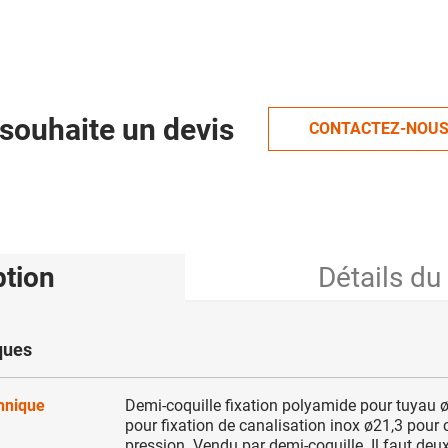
souhaite un devis
CONTACTEZ-NOU
ption
Détails du
ques
chnique
Demi-coquille fixation polyamide pour tuyau
pour fixation de canalisation inox ø21,3 pour c
pression. Vendu par demi-coquille. Il faut deu