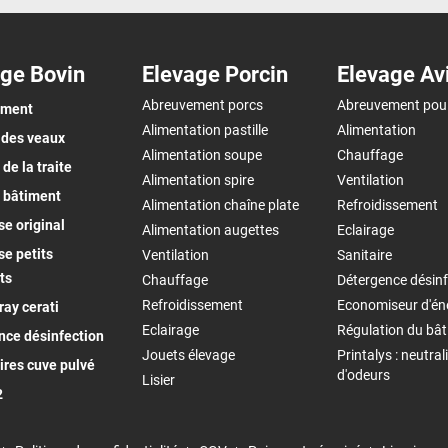
ge Bovin
Elevage Porcin
Elevage Av
Abreuvement porcs
Abreuvement pou
ement
Alimentation pastille
Alimentation
 des veaux
Alimentation soupe
Chauffage
de la traite
Alimentation spire
Ventilation
 bâtiment
Alimentation chaîne plate
Refroidissement
e original
Alimentation augettes
Eclairage
e petits
Ventilation
Sanitaire
ts
Chauffage
Détergence désinf
Refroidissement
Economiseur d'én
ay cerati
Eclairage
Régulation du bâ
nce désinfection
Jouets élevage
Printalys : neutral
ires cuve pulvé
d'odeurs
Lisier
2