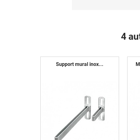
4 au
Support mural inox...
M