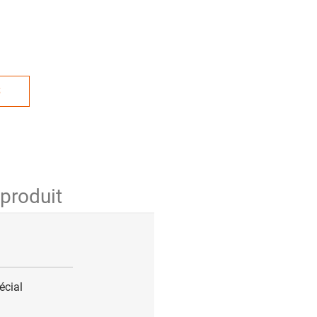
S
 produit
écial