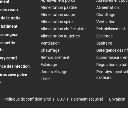
Abreuvement porcs
Abreuvement pou
ement
Alimentation pastille
Alimentation
 des veaux
Alimentation soupe
Chauffage
de la traite
Alimentation spire
Ventilation
 bâtiment
Alimentation chaîne plate
Refroidissement
e original
Alimentation augettes
Eclairage
e petits
Ventilation
Sanitaire
ts
Chauffage
Détergence désinf
Refroidissement
Economiseur d'én
ay cerati
Eclairage
Régulation du bâ
nce désinfection
Jouets élevage
Printalys : neutral
ires cuve pulvé
d'odeurs
Lisier
2
Politique de confidentialité
CGV
Paiement sécurisé
Livraison