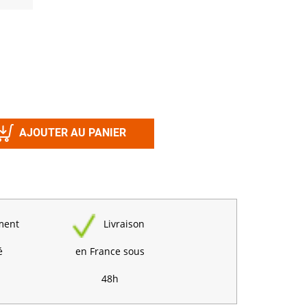
Désinfectant
Produits Printalys
nes
Trempage salle
Sanitaire élevage
Traitement de l'eau
Equarrissage
AJOUTER AU PANIER
Aliment élevage
ment
Livraison
Détergent
Désinfectant
é
en France sous
48h