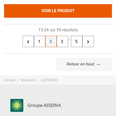
VOIR LE PRODUIT
13-24 sur 59 résultats
…


1
2
3
5

Retour en haut
Accueil
Marques
GLYNWED
Groupe ASSERVA