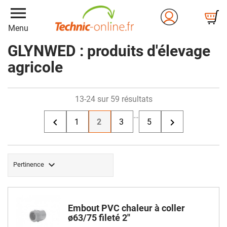
menu
Menu
GLYNWED : produits d'élevage
agricole
13-24 sur 59 résultats
…


1
2
3
5

Pertinence
Embout PVC chaleur à coller
ø63/75 fileté 2''