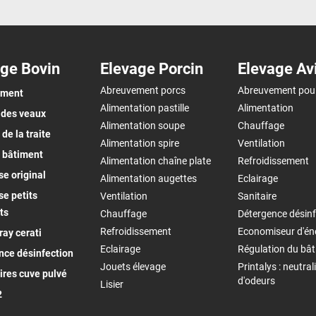
ge Bovin
Elevage Porcin
Elevage Av
Abreuvement porcs
Abreuvement pou
ement
Alimentation pastille
Alimentation
 des veaux
Alimentation soupe
Chauffage
de la traite
Alimentation spire
Ventilation
 bâtiment
Alimentation chaîne plate
Refroidissement
e original
Alimentation augettes
Eclairage
e petits
Ventilation
Sanitaire
ts
Chauffage
Détergence désinf
Refroidissement
Economiseur d'én
ay cerati
Eclairage
Régulation du bâ
nce désinfection
Jouets élevage
Printalys : neutral
ires cuve pulvé
d'odeurs
Lisier
2