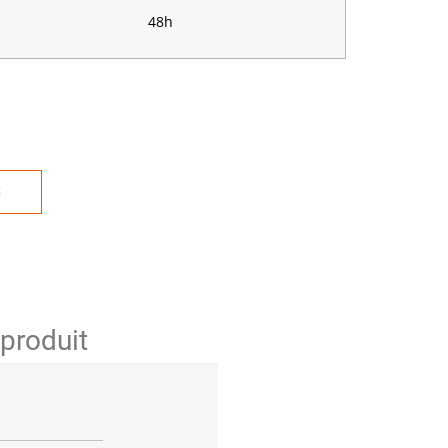
48h
S
 produit