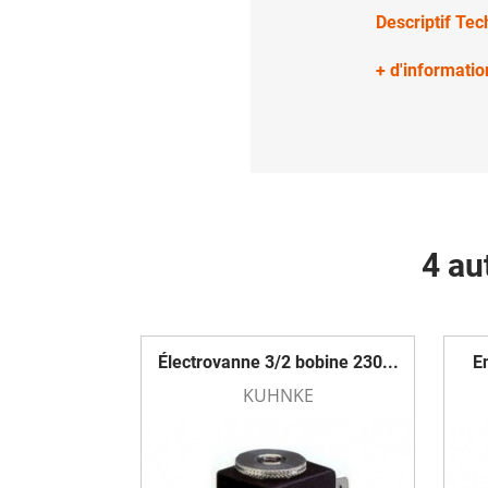
Descriptif Te
+ d'informatio
4 au
Électrovanne 3/2 bobine 230...
E
KUHNKE