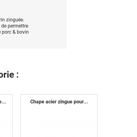
in zinguée.
n de permettre
e porc & bovin
rie :
...
Chape acier zingue pour...