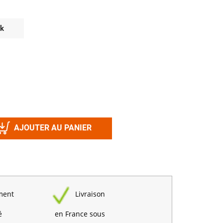
Désinfectant
Produits Printalys
nes
ck
Trempage salle
Sanitaire élevage
Traitement de l'eau
Equarrissage
Aliment élevage
AJOUTER AU PANIER
Détergent
Désinfectant
ment
Livraison
é
en France sous