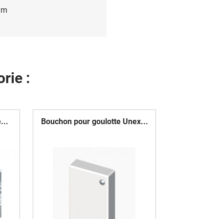
mm
rie :
...
Bouchon pour goulotte Unex...