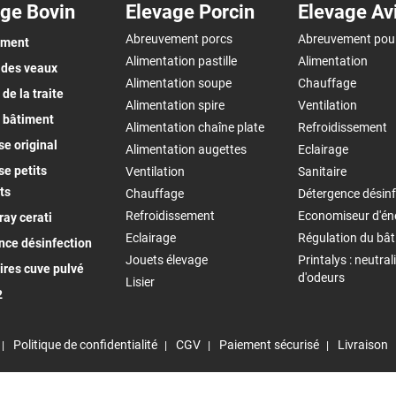
ge Bovin
Elevage Porcin
Elevage Av
Abreuvement porcs
Abreuvement pou
ement
Alimentation pastille
Alimentation
 des veaux
Alimentation soupe
Chauffage
de la traite
Alimentation spire
Ventilation
 bâtiment
Alimentation chaîne plate
Refroidissement
e original
Alimentation augettes
Eclairage
e petits
Ventilation
Sanitaire
ts
Chauffage
Détergence désinf
Refroidissement
Economiseur d'én
ay cerati
Eclairage
Régulation du bâ
nce désinfection
Jouets élevage
Printalys : neutral
ires cuve pulvé
d'odeurs
Lisier
2
Politique de confidentialité
CGV
Paiement sécurisé
Livraison