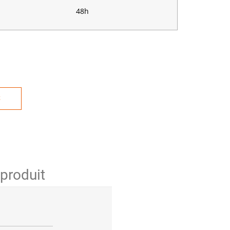
48h
S
 produit