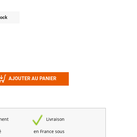
Désinfectant
Produits Printalys
nes
tock
Trempage salle
Sanitaire élevage
Traitement de l'eau
Equarrissage
Aliment élevage
AJOUTER AU PANIER
Détergent
Désinfectant
ment
Livraison
é
en France sous