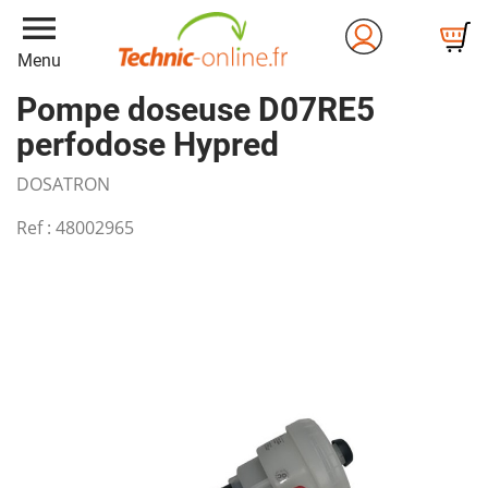
menu
Menu
Pompe doseuse D07RE5
perfodose Hypred
DOSATRON
Ref :
48002965