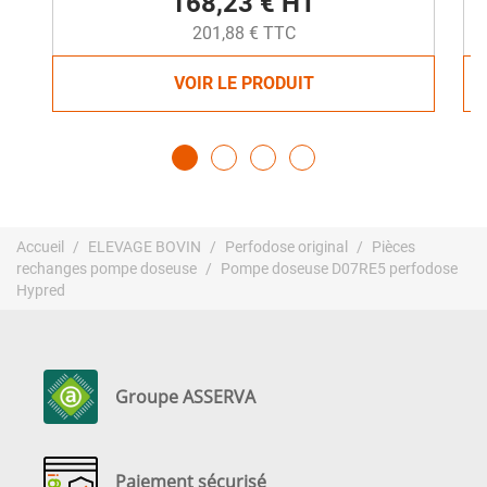
168,23 € HT
201,88 € TTC
VOIR LE PRODUIT
Accueil
ELEVAGE BOVIN
Perfodose original
Pièces
rechanges pompe doseuse
Pompe doseuse D07RE5 perfodose
Hypred
Groupe ASSERVA
Paiement sécurisé