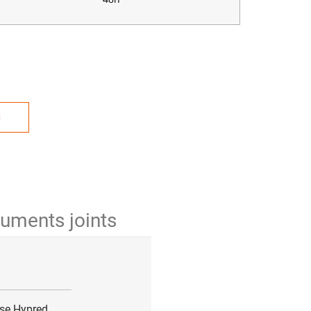
S
uments joints
se Hypred