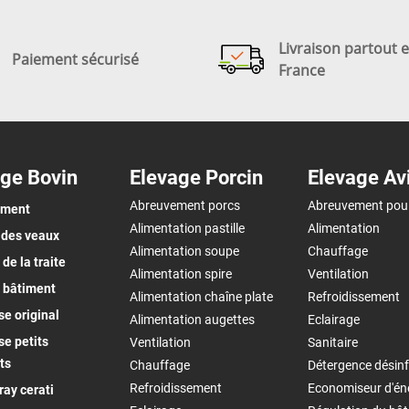
Livraison partout 
Paiement sécurisé
France
ge Bovin
Elevage Porcin
Elevage Av
Abreuvement porcs
Abreuvement pou
ement
Alimentation pastille
Alimentation
 des veaux
Alimentation soupe
Chauffage
de la traite
Alimentation spire
Ventilation
 bâtiment
Alimentation chaîne plate
Refroidissement
e original
Alimentation augettes
Eclairage
e petits
Ventilation
Sanitaire
ts
Chauffage
Détergence désinf
Refroidissement
Economiseur d'én
ay cerati