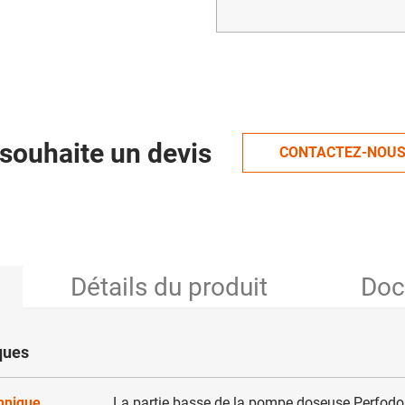
souhaite un devis
CONTACTEZ-NOU
Détails du produit
Doc
ques
chnique
La partie basse de la pompe
doseuse Perfodo