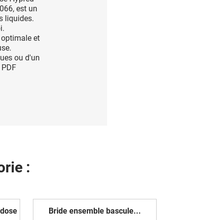
66, est un
es
liquides.
i.
 optimale et
use.
ques ou d'un
t PDF
rie :
odose
Bride ensemble bascule...